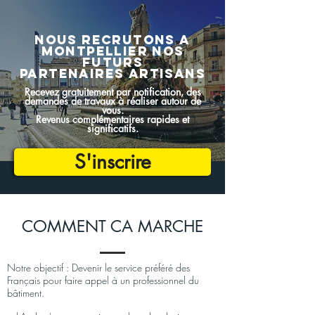
NOUS RECRUTONS a
montpellier NOS
FUTURS
PARTENAIRES artisans
Recevez gratuitement par notification, des
demandes de travaux à réaliser autour de
vous.
Revenus complémentaires rapides et
significatifs.
S'inscrire
COMMENT CA MARCHE
Notre objectif : Devenir le service préféré des
Français pour faire appel à un professionnel du
bâtiment.