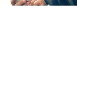
vous
aurez
besoin
de
Disposer d'une société ou d'un statut
d'auto-entrepreneur
Etre assuré pour votre activité
Disposer de votre propre matériel