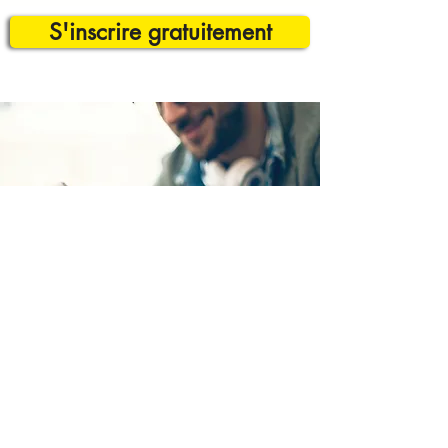
S'inscrire gratuitement
vous
aurez
besoin