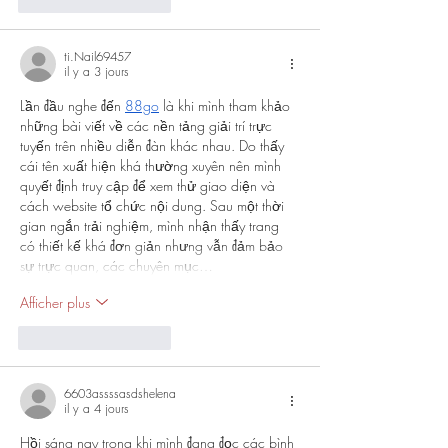
J'aime
Répondre
ti.Nail69457
il y a 3 jours
Lần đầu nghe đến 
88go
 là khi mình tham khảo 
những bài viết về các nền tảng giải trí trực 
tuyến trên nhiều diễn đàn khác nhau. Do thấy 
cái tên xuất hiện khá thường xuyên nên mình 
quyết định truy cập để xem thử giao diện và 
cách website tổ chức nội dung. Sau một thời 
gian ngắn trải nghiệm, mình nhận thấy trang 
có thiết kế khá đơn giản nhưng vẫn đảm bảo 
sự trực quan, các chuyên mục…
Afficher plus
J'aime
Répondre
6603assssasdshelena
il y a 4 jours
Hồi sáng nay trong khi mình đang đọc các bình 