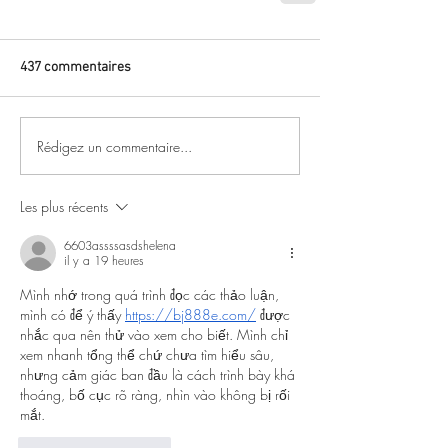
437 commentaires
Rédigez un commentaire...
Les plus récents
6603assssasdshelena
il y a 19 heures
Mình nhớ trong quá trình đọc các thảo luận, 
mình có để ý thấy 
https://bj888e.com/
 được 
nhắc qua nên thử vào xem cho biết. Mình chỉ 
xem nhanh tổng thể chứ chưa tìm hiểu sâu, 
nhưng cảm giác ban đầu là cách trình bày khá 
thoáng, bố cục rõ ràng, nhìn vào không bị rối 
mắt.