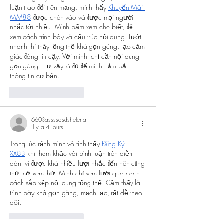
luận trao đổi trên mạng, mình thấy 
Khuyến Mãi 
MM88
 được chèn vào và được mọi người 
nhắc tới nhiều. Mình bấm xem cho biết, để 
xem cách trình bày và cấu trúc nội dung. Lướt 
nhanh thì thấy tổng thể khá gọn gàng, tạo cảm 
giác đáng tin cậy. Với mình, chỉ cần nội dung 
gọn gàng như vậy là đủ để mình nắm bắt 
thông tin cơ bản.
J'aime
Répondre
6603assssasdshelena
il y a 4 jours
Trong lúc rảnh mình vô tình thấy 
Đăng Ký 
XX88
 khi tham khảo vài bình luận trên diễn 
dàn, vì được khá nhiều lượt nhắc đến nên cũng 
thử mở xem thử. Mình chỉ xem lướt qua cách 
cách sắp xếp nội dung tổng thể. Cảm thấy là 
trình bày khá gọn gàng, mạch lạc, rất dễ theo 
dõi.
J'aime
Répondre