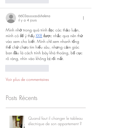
6603assssasdshelena
il y a 4 jours
Mình nhớ trong quá trình đọc các thảo luận, 
mình có để ý thấy 
XX8
 được nhắc qua nên thử 
vào xem cho biết. Mình chỉ xem nhanh tổng 
thể chứ chưa tìm hiểu sâu, nhưng cảm giác 
ban đầu là cách trình bày khá thoáng, bố cục 
rõ ràng, nhìn vào không bị rối mắt.
J'aime
Répondre
Voir plus de commentaires
Posts Récents
Quand faut il changer le tableau
électrique de son appartement ?