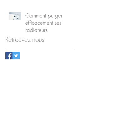
recherches Google
Comment purger
efficacement ses
radiateurs
Retrouvez-nous
SERVICE CLIENT
hello@askandy.co
06 37 69 09 07
SOCIETE
Mentions légales
ADRESSE