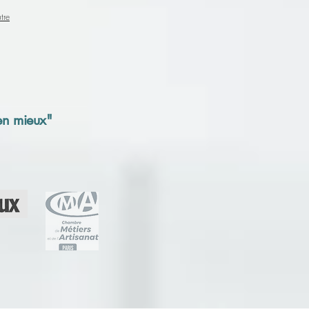
tre
 en mieux"