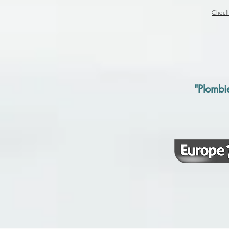
Chauff
"Plombie