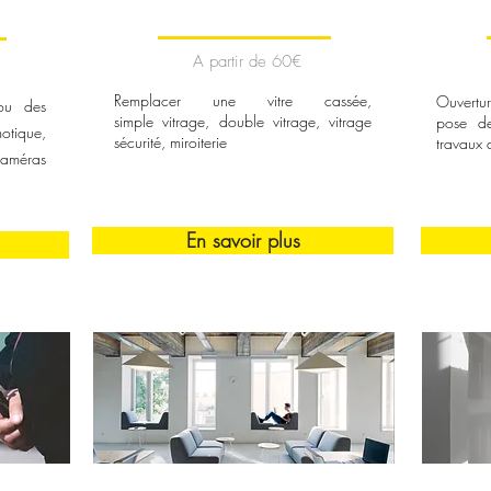
A partir de 60€
Remplacer une vitre cassée,
Ouvertur
 ou des
simple vitrage, double vitrage, vitrage
pose de 
otique,
sécurité, miroiterie
travaux 
caméras
En savoir plus