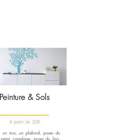
Peinture & Sols
A partir de 30€
e un mur, un plafond, poser du
 peint, carrelage, poser du lino,