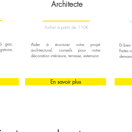
Architecte
Forfait à partir de 110€
 à gaz,
Aider à structurer votre projet
Et bien
gatoire,
architectural, conseils pour votre
Faites 
décoration intérieure, terrasse, extension
deman
En savoir plus