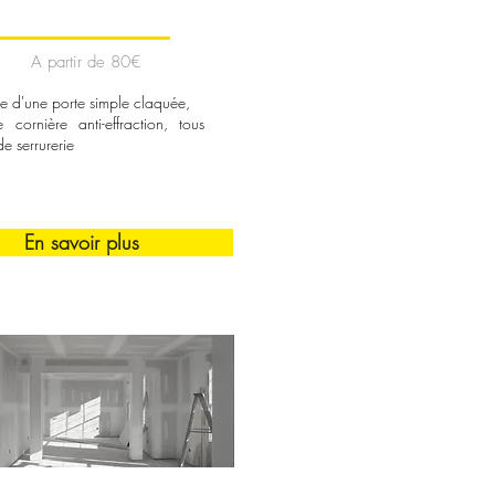
A partir de 80€
e d'une porte simple claquée,
cornière anti-effraction, tous
de serrur
erie
En savoir plus