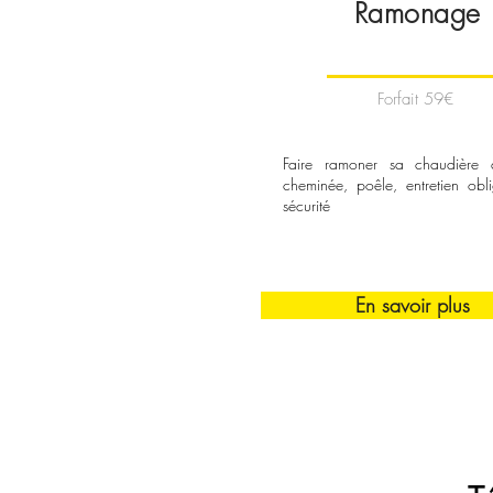
Ramonage
Forfait 59€
Faire ramoner sa chaudière
cheminée, poêle, entretien obli
sécurité
En savoir plus