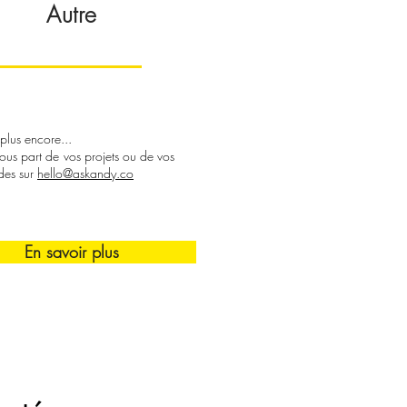
Autre
 plus encore...
nous part de vos projets ou de vos
des
sur
hello@askandy.co
En savoir plus