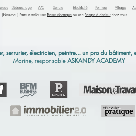
e-eau
Débouchage
WC
Serrure
Electricité
Peinture
Vitrage
Au
(Nouveau) Faire installer une
Borne électrique
ou une
Pompe à chaleur
chez vous
r, serrurier, électricien, peintre... un pro du bâtiment,
Marine, responsable
ASKANDY ACADEMY