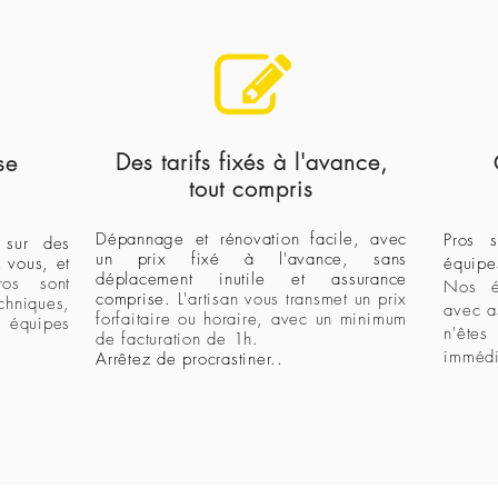
Des tarifs fixés à l'avance,
se
tout compris
Dépannage et rénovation facile, avec
Pros s
 sur des
un prix fixé à l'avance, sans
z vous,
et
équipe
déplacement inutile et assurance
ros sont
Nos éq
comprise.
L'artisan vous transmet un prix
chniques,
avec 
forfaitaire ou horaire, avec un minimum
s équipes
n'ête
de facturation de 1h.
immédi
A
rrêtez de procrastiner..