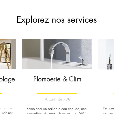
Explorez nos services
colage
Plomberie & Clim
A partir de 70€
îchir un
Peindr
Remplacer un ballon d’eau chaude, une
robinet,
papier
chaudière à gaz, installer un WC,